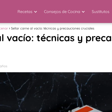
Recetas
Consejos de Cocina
Sustitutos
cenar
Sellar carne al vacío: técnicas y precauciones cruciales
al vacío: técnicas y prec
 años