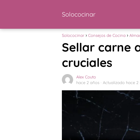
Solococinar
Solococinar
Consejos de Cocina
Alma
Sellar carne 
cruciales
Alex Couto
hace 2 años
· Actualizado hace 2